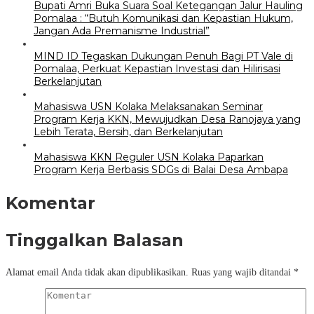
Bupati Amri Buka Suara Soal Ketegangan Jalur Hauling
Pomalaa : “Butuh Komunikasi dan Kepastian Hukum,
Jangan Ada Premanisme Industrial”
MIND ID Tegaskan Dukungan Penuh Bagi PT Vale di
Pomalaa, Perkuat Kepastian Investasi dan Hilirisasi
Berkelanjutan
Mahasiswa USN Kolaka Melaksanakan Seminar
Program Kerja KKN, Mewujudkan Desa Ranojaya yang
Lebih Terata, Bersih, dan Berkelanjutan
Mahasiswa KKN Reguler USN Kolaka Paparkan
Program Kerja Berbasis SDGs di Balai Desa Ambapa
Komentar
Tinggalkan Balasan
Alamat email Anda tidak akan dipublikasikan.
Ruas yang wajib ditandai
*