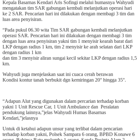
Kepala Basarnas Kendari Aris Sofingi melalui humasnya Wahyudi
mengatakan tim SAR gabungan kembali melanjutkan operasi hari
ke 2 SAR. Pencarian hari ini dilakukan dengan membagi 3 tim dan
luas area penyisiran.
“Pada pukul 06.30 wita Tim SAR gabungan kembali melanjutkan
operasi SAR. Pencarian hari ini dilakukan dengan membagi 3 tim
dengan luas area penyisiran yakni tim 1 menyisir kearah barat dari
LKP dengan radius 1 km, tim 2 menyisir ke arah selatan dari LKP
dengan radius 1 km
dan tim 3 menyisir aliran sungai kecil sekitar LKP dengan radius 1,5
km.
Wahyudi juga menjelaskan saat ini cuaca cerah berawan
Kondisi kontur tanah berbukit dgn kemiringan 20° hingga 35°.
“Adapun Alut yang digunakan dalam percarian terhadap korban
yakni 1 Unit Rescue Car, 1 Unit Ambulance dan Peralatan
pendukung lainnya,”jelas Wahyudi Humas Basarnas
Kendari,”jelasnya
Untuk di ketahui adapun unsur yang terlibat dalam pencarian
terhadap korban yakni, Polsek Sampara 6 orang, BPBD Konawe 6
orang, Babinsa Batu molomba 1 orang, Sapda Pecinta Alam 2