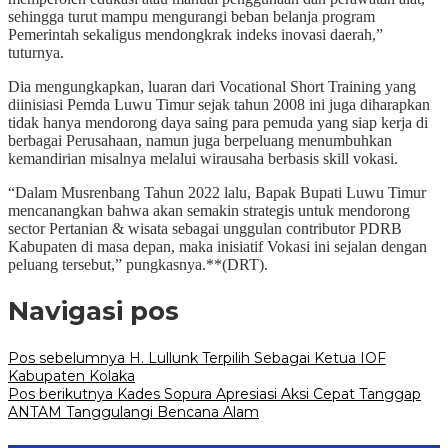
sehingga turut mampu mengurangi beban belanja program
Pemerintah sekaligus mendongkrak indeks inovasi daerah,”
tuturnya.
Dia mengungkapkan, luaran dari Vocational Short Training yang
diinisiasi Pemda Luwu Timur sejak tahun 2008 ini juga diharapkan
tidak hanya mendorong daya saing para pemuda yang siap kerja di
berbagai Perusahaan, namun juga berpeluang menumbuhkan
kemandirian misalnya melalui wirausaha berbasis skill vokasi.
“Dalam Musrenbang Tahun 2022 lalu, Bapak Bupati Luwu Timur
mencanangkan bahwa akan semakin strategis untuk mendorong
sector Pertanian & wisata sebagai unggulan contributor PDRB
Kabupaten di masa depan, maka inisiatif Vokasi ini sejalan dengan
peluang tersebut,” pungkasnya.**(DRT).
Navigasi pos
Pos sebelumnya
H. Lullunk Terpilih Sebagai Ketua IOF
Kabupaten Kolaka
Pos berikutnya
Kades Sopura Apresiasi Aksi Cepat Tanggap
ANTAM Tanggulangi Bencana Alam