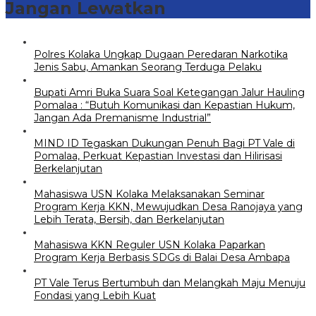
Jangan Lewatkan
Polres Kolaka Ungkap Dugaan Peredaran Narkotika
Jenis Sabu, Amankan Seorang Terduga Pelaku
Bupati Amri Buka Suara Soal Ketegangan Jalur Hauling
Pomalaa : “Butuh Komunikasi dan Kepastian Hukum,
Jangan Ada Premanisme Industrial”
MIND ID Tegaskan Dukungan Penuh Bagi PT Vale di
Pomalaa, Perkuat Kepastian Investasi dan Hilirisasi
Berkelanjutan
Mahasiswa USN Kolaka Melaksanakan Seminar
Program Kerja KKN, Mewujudkan Desa Ranojaya yang
Lebih Terata, Bersih, dan Berkelanjutan
Mahasiswa KKN Reguler USN Kolaka Paparkan
Program Kerja Berbasis SDGs di Balai Desa Ambapa
PT Vale Terus Bertumbuh dan Melangkah Maju Menuju
Fondasi yang Lebih Kuat