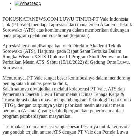
FOKUSKATANEWS.COM.LUWU TIMUR-PT Vale Indonesia
Tbk (PT Vale) mendapat apresiasi dari manajemen Akademi Teknik
Sorowako (ATS) atas komitmennya dalam memberikan dukungan
pada program pelatihan vocational (kejuruan).
Apresiasi tersebut disampaikan oleh Direktur Akademi Teknik
Sorowako (ATS), Harjuma, pada Rapat Senat Terbuka Dalam
Rangka Wisuda XXIX Diploma III Program Studi Perawatan dan
Perbaikan Mesin ATS, Sabtu (15/10/2022) di Gedung Onte Luwu,
Sorowako.
Menurunya, PT Vale sangat besar kontribusinya dalam mendorong
peningkatan kualitas peserta didik,
Salah satunya diwujudkan melalui kolaborasi PT Vale, ATS dan
Pemerintah Daerah Luwu Timur melalui Dinas Tenaga Kerja &
Transmigrasi dalam upaya mengembangkan Teknologi Tepat Guna
(TTG), dengan outputnya yakni pabrikasi mesin atau alat mesin
pertanian (Alsintan) yang telah dipergunakan penerima manfaat
program pemberdayaan masyarakat.
“Terimakasih dan apresiasi yang sebesar-besarnya untuk kerjasama
yang sudah terjalin antara ATS dengan PT Vale dan Pemda Luwu