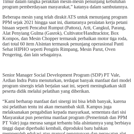
Timur dalam rangka perakitan mesin-mesin penunjang kebutuhan
program pemberdayaan masyarakat,” katanya dalam sambutannya.
Beberapa mesin yang telah dirakit ATS untuk menunjang program
PPM sejak 2021 hingga saat ini, diantaranya peralatan kerja petani
binaan seperti Pencabut Rumput (Pattora), Arit, Cangkul, Parang,
Alat Penyiang Gulma (Gasrok), Cultivator/Handtracktor, Box
Kompos, dan Mesin Chopper termasuk perbaikan motor tiga roda,
dari total 60 item Alsintan termasuk penunjang operasional Panti
Sehat HIPHO seperti Pengiris Rimpang, Mesin Parut, Oven
Pengering, dan lain sebagainya.
Senior Manager Social Development Program (SDP) PT Vale,
Ardian Indra Putra menuturkan, terdapat banyak manfaat dari model
program sinergis telah berjalan saat ini, seperti meningkatkan skill
peserta didik melalui pelatihan yang diberikan.
“Kami berharap manfaat dari sinergi ini bisa lebih banyak, karena
sisi pelatihan tentu ini akan menambah skill. Kampus juga
melaksanakan pengabdian kepada masyarkaat, sementara dari sisi
Masyarakat pun penerima manfaat program (Pemerintah dan PPM
PT Vale) juga merasa sangat terbantu bila alsintannya yang berbiaya
tinggi dapat diperbaiki kembali, diproduksi baru bahkan
memperoleh edukasi atau manual penggunaan dan perawatan alat,