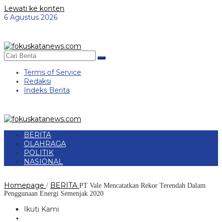
Lewati ke konten
6 Agustus 2026
Terms of Service
Redaksi
Indeks Berita
BERITA
OLAHRAGA
POLITIK
NASIONAL
Homepage
BERITA
/
PT Vale Mencatatkan Rekor Terendah Dalam
Penggunaan Energi Semenjak 2020
Ikuti Kami