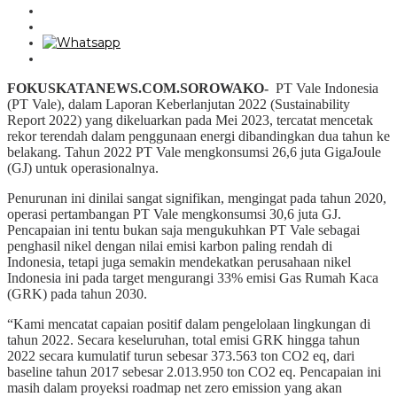
FOKUSKATANEWS.COM.SOROWAKO-
PT Vale Indonesia
(PT Vale), dalam Laporan Keberlanjutan 2022 (Sustainability
Report 2022) yang dikeluarkan pada Mei 2023, tercatat mencetak
rekor terendah dalam penggunaan energi dibandingkan dua tahun ke
belakang. Tahun 2022 PT Vale mengkonsumsi 26,6 juta GigaJoule
(GJ) untuk operasionalnya.
Penurunan ini dinilai sangat signifikan, mengingat pada tahun 2020,
operasi pertambangan PT Vale mengkonsumsi 30,6 juta GJ.
Pencapaian ini tentu bukan saja mengukuhkan PT Vale sebagai
penghasil nikel dengan nilai emisi karbon paling rendah di
Indonesia, tetapi juga semakin mendekatkan perusahaan nikel
Indonesia ini pada target mengurangi 33% emisi Gas Rumah Kaca
(GRK) pada tahun 2030.
“Kami mencatat capaian positif dalam pengelolaan lingkungan di
tahun 2022. Secara keseluruhan, total emisi GRK hingga tahun
2022 secara kumulatif turun sebesar 373.563 ton CO2 eq, dari
baseline tahun 2017 sebesar 2.013.950 ton CO2 eq. Pencapaian ini
masih dalam proyeksi roadmap net zero emission yang akan