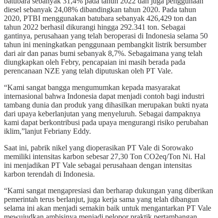
batubara sebanyak 31,4% pada tahun 2022 dan juga penggunaan
diesel sebanyak 24,08% dibandingkan tahun 2020. Pada tahun
2020, PTBI menggunakan batubara sebanyak 426,429 ton dan
tahun 2022 berhasil dikurangi hingga 292.341 ton. Sebagai
gantinya, perusahaan yang telah beroperasi di Indonesia selama 50
tahun ini meningkatkan penggunaan pembangkit listrik bersumber
dari air dan panas bumi sebanyak 8,7%. Sebagaimana yang telah
diungkapkan oleh Febry, pencapaian ini masih berada pada
perencanaan NZE yang telah diputuskan oleh PT Vale.
“Kami sangat bangga mengumumkan kepada masyarakat
internasional bahwa Indonesia dapat menjadi contoh bagi industri
tambang dunia dan produk yang dihasilkan merupakan bukti nyata
dari upaya keberlanjutan yang menyeluruh. Sebagai dampaknya
kami dapat berkontribusi pada upaya mengurangi risiko perubahan
iklim,”lanjut Febriany Eddy.
Saat ini, pabrik nikel yang dioperasikan PT Vale di Sorowako
memiliki intensitas karbon sebesar 27,30 Ton CO2eq/Ton Ni. Hal
ini menjadikan PT Vale sebagai perusahaan dengan intensitas
karbon terendah di Indonesia.
“Kami sangat mengapresiasi dan berharap dukungan yang diberikan
pemerintah terus berlanjut, juga kerja sama yang telah dibangun
selama ini akan menjadi semakin baik untuk mengantarkan PT Vale
mewujudkan ambisinya menjadi pelopor praktik pertambangan