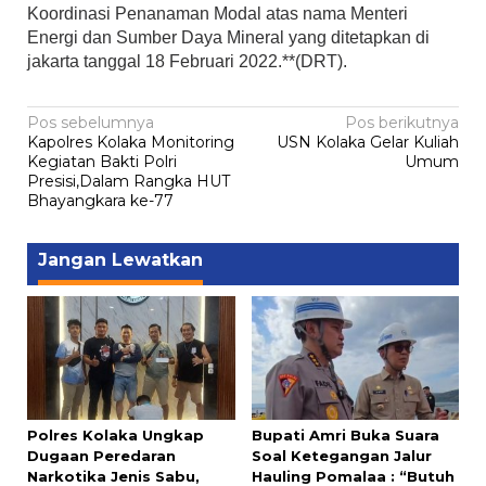
Koordinasi Penanaman Modal atas nama Menteri
Energi dan Sumber Daya Mineral yang ditetapkan di
jakarta tanggal 18 Februari 2022.**(DRT).
Navigasi
Pos sebelumnya
Pos berikutnya
Kapolres Kolaka Monitoring
USN Kolaka Gelar Kuliah
pos
Kegiatan Bakti Polri
Umum
Presisi,Dalam Rangka HUT
Bhayangkara ke-77
Jangan Lewatkan
Polres Kolaka Ungkap
Bupati Amri Buka Suara
Dugaan Peredaran
Soal Ketegangan Jalur
Narkotika Jenis Sabu,
Hauling Pomalaa : “Butuh