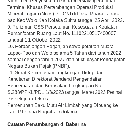
Komitmen Penyesuaian Izin Komersial/Operational
Terminal Khusus Pertambangan Operasi Produksi
Mineral Logam (Nikel) PT CNI di Desa Muara Lapao-
pao Kec Wolo Kab Kolaka Sultra tanggal 25 April 2022.
9. Perizinan OSS Persetujuan Kesesuaian Kegiatan
Pemanfaatan Ruang Laut No. 11102210517400007
tanggal 1 1 Oktober 2022.
10. Perpanjangan Perjanjian sewa perairan Muara
Lapao-Pao dan Wolo selama 5 Tahun dari tahun 2022
sampai dengan tahun 2027 dan bukti bayar Pendapatan
Negara Bukan Pajak (PNBP).
11. Surat Kementerian Lingkungan Hidup dan
Kehutanan Direktorat Jenderal Pengendalian
Pencemaran dan Kerusakan Lingkungan No.
S.238/PPKL/PDL.1/3/2023 tanggal Maret 2023 Perihal
Persetujuan Teknis
Pemenuhan Baku Mutu Air Limbah yang Dibuang ke
Laut PT Ceria Nugraha Indotama
Catatan Penambangan
di Babarina