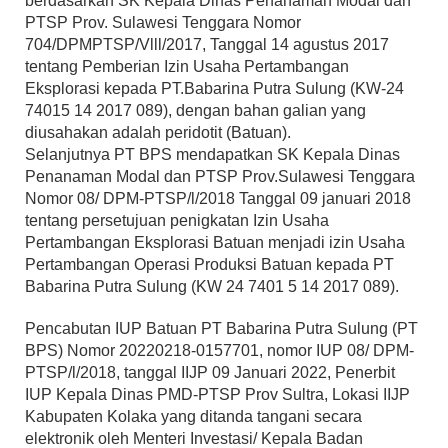
berdasarkan SK Kepala Dinas Penanaman Modal dan
PTSP Prov. Sulawesi Tenggara Nomor
704/DPMPTSP/Vlll/2017, Tanggal 14 agustus 2017
tentang Pemberian Izin Usaha Pertambangan
Eksplorasi kepada PT.Babarina Putra Sulung (KW-24
74015 14 2017 089), dengan bahan galian yang
diusahakan adalah peridotit (Batuan).
Selanjutnya PT BPS mendapatkan SK Kepala Dinas
Penanaman Modal dan PTSP Prov.Sulawesi Tenggara
Nomor 08/ DPM-PTSP/l/2018 Tanggal 09 januari 2018
tentang persetujuan penigkatan Izin Usaha
Pertambangan Eksplorasi Batuan menjadi izin Usaha
Pertambangan Operasi Produksi Batuan kepada PT
Babarina Putra Sulung (KW 24 7401 5 14 2017 089).
Pencabutan IUP Batuan PT Babarina Putra Sulung (PT
BPS) Nomor 20220218-0157701, nomor IUP 08/ DPM-
PTSP/l/2018, tanggal IIJP 09 Januari 2022, Penerbit
IUP Kepala Dinas PMD-PTSP Prov Sultra, Lokasi IIJP
Kabupaten Kolaka yang ditanda tangani secara
elektronik oleh Menteri Investasi/ Kepala Badan