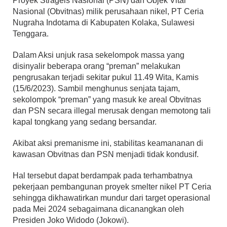
Proyek Strageis Nasional (PSN) dan Objek Vital
Nasional (Obvitnas) milik perusahaan nikel, PT Ceria
Nugraha Indotama di Kabupaten Kolaka, Sulawesi
Tenggara.
Dalam Aksi unjuk rasa sekelompok massa yang
disinyalir beberapa orang “preman” melakukan
pengrusakan terjadi sekitar pukul 11.49 Wita, Kamis
(15/6/2023). Sambil menghunus senjata tajam,
sekolompok “preman” yang masuk ke areal Obvitnas
dan PSN secara illegal merusak dengan memotong tali
kapal tongkang yang sedang bersandar.
Akibat aksi premanisme ini, stabilitas keamananan di
kawasan Obvitnas dan PSN menjadi tidak kondusif.
Hal tersebut dapat berdampak pada terhambatnya
pekerjaan pembangunan proyek smelter nikel PT Ceria
sehingga dikhawatirkan mundur dari target operasional
pada Mei 2024 sebagaimana dicanangkan oleh
Presiden Joko Widodo (Jokowi).