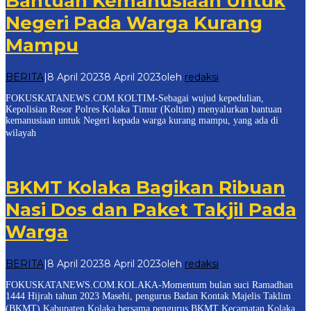
Bantuan Kemanusiaan Untuk
Negeri Pada Warga Kurang
Mampu
BERITA
|
8 April 2023
8 April 2023
oleh
redaksi
FOKUSKATANEWS.COM.KOLTIM-Sebagai wujud kepedulian,
Kepolisian Resor Polres Kolaka Timur (Koltim) menyalurkan bantuan
kemanusiaan untuk Negeri kepada warga kurang mampu, yang ada di
wilayah
BKMT Kolaka Bagikan Ribuan
Nasi Dos dan Paket Takjil Pada
Warga
BERITA
|
8 April 2023
8 April 2023
oleh
redaksi
FOKUSKATANEWS.COM.KOLAKA-Momentum bulan suci Ramadhan
1444 Hijrah tahun 2023 Masehi, pengurus Badan Kontak Majelis Taklim
(BKMT) Kabupaten Kolaka bersama pengurus BKMT Kecamatan Kolaka