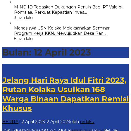
MIND ID Tegaskan Dukungan Penuh Bagi PT Vale di
Pomalaa, Perkuat Kepastian Inves…
3 hari lalu
Mahasiswa USN Kolaka Melaksanakan Seminar
Program Kerja KKN, Mewujudkan Desa Ran…
6 hari lalu
Bulan:
12 April 2023
Jelang Hari Raya Idul Fitri 2023,
Rutan Kolaka Usulkan 168
Warga Binaan Dapatkan Remisi
Khusus
BERITA
|
12 April 2023
12 April 2023
oleh
redaksi
FOKUSKATANEWS.COM.KOLAKA-Menjelang hari Raya Idul Fitri