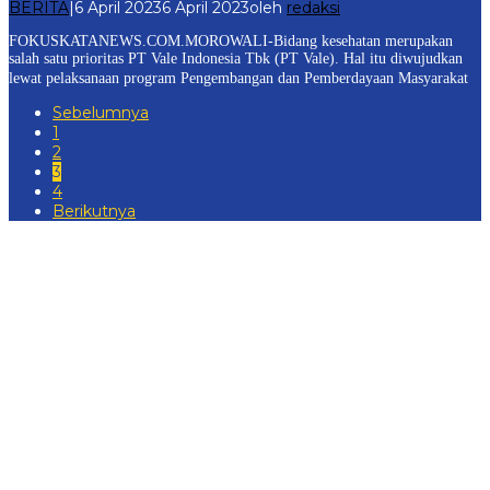
BERITA
|
6 April 2023
6 April 2023
oleh
redaksi
FOKUSKATANEWS.COM.MOROWALI-Bidang kesehatan merupakan
salah satu prioritas PT Vale Indonesia Tbk (PT Vale). Hal itu diwujudkan
lewat pelaksanaan program Pengembangan dan Pemberdayaan Masyarakat
Sebelumnya
1
2
3
4
Berikutnya